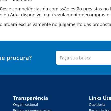
uições e competências da comissão estão previstas n
 da Arte, disponível em /regulamento-decompras-e-
são atuará exclusivamente no julgamento das propos
ue procura?
Transparência
Links Úte
Organizacional
Ouvidoria
Editais e convocatórias
Portal da tr