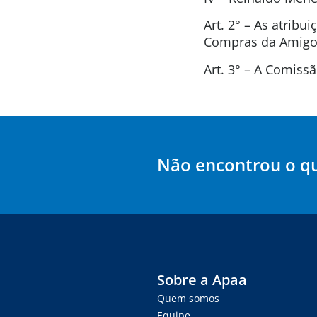
Art. 2° – As atrib
Compras da Amigos
Art. 3° – A Comis
Não encontrou o q
Sobre a Apaa
Quem somos
Equipe