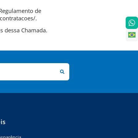
o Regulamento de
contratacoes/.
tas dessa Chamada.
is
ansparência