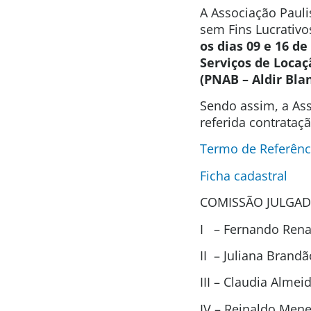
A Associação Pauli
sem Fins Lucrativo
os dias 09 e 16 de
Serviços
de Locaç
(PNAB – Aldir Bla
Sendo assim, a Ass
referida contrataç
Termo de Referênci
Ficha cadastral
COMISSÃO JULGAD
I – Fernando Renat
II – Juliana Brand
III – Claudia Alme
IV – Reinaldo Men