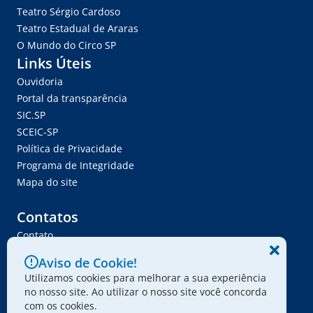
Teatro Sérgio Cardoso
Teatro Estadual de Araras
O Mundo do Circo SP
Links Úteis
Ouvidoria
Portal da transparência
SIC.SP
SCEIC-SP
Política de Privacidade
Programa de Integridade
Mapa do site
Contatos
Contato
Trabalhe Conosco
Aviso de Cookie!
Ser Fornecedor
Utilizamos cookies para melhorar a sua experiência
Envie seu projeto
no nosso site. Ao utilizar o nosso site você concorda
com os cookies.