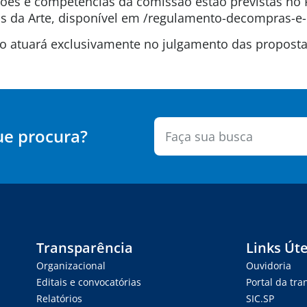
uições e competências da comissão estão previstas n
 da Arte, disponível em /regulamento-decompras-e-
são atuará exclusivamente no julgamento das propos
ue procura?
Transparência
Links Úte
Organizacional
Ouvidoria
Editais e convocatórias
Portal da tr
Relatórios
SIC.SP