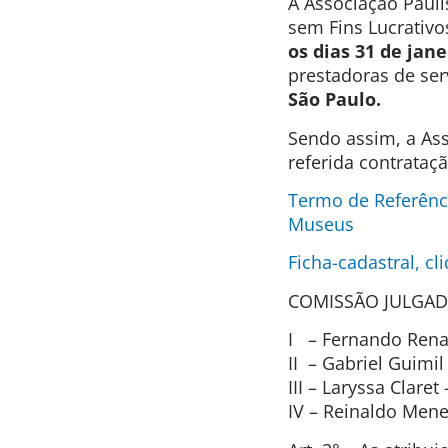
A Associação Pauli
sem Fins Lucrativo
os dias 31 de jane
prestadoras de se
São Paulo.
Sendo assim, a Ass
referida contrataç
Termo de Referênci
Museus
Ficha-cadastral, cl
COMISSÃO JULGAD
I – Fernando Renat
II – Gabriel Guimi
III – Laryssa Clare
IV – Reinaldo Men