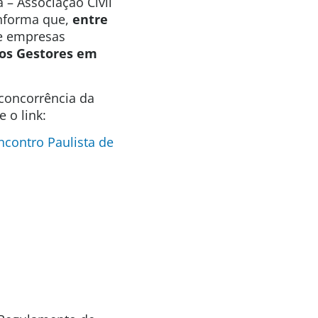
 – Associação Civil
informa que,
entre
de empresas
dos Gestores em
 concorrência da
 o link:
ncontro Paulista de