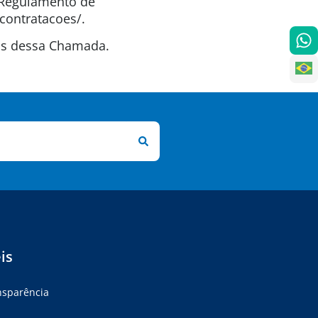
o Regulamento de
contratacoes/.
tas dessa Chamada.
is
ansparência