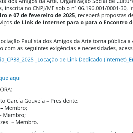
sta dos Amigos da Arte, Organização Social de Cultura
s, inscrita no CNPJ/MF sob o nº 06.196.001/0001-30, 
iro e 07 de fevereiro de 2025
, receberá propostas 
rviços
de Link de Internet para o para o Encontro 
ociação Paulista dos Amigos da Arte torna pública a
ão com as seguintes exigências e necessidades, acesse
a_CP38_2025 _Locação de Link Dedicado (internet)_E
ique aqui
ORA:
o Garcia Gouveia – Presidente;
l – Membro;
t – Membro;
ezes – Membro.