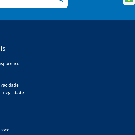
is
ansparência
rivacidade
Integridade
nosco