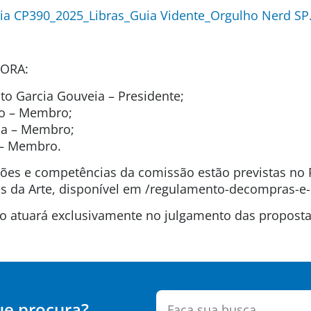
ia CP390_2025_Libras_Guia Vidente_Orgulho Nerd SP
ORA:
o Garcia Gouveia – Presidente;
ão – Membro;
ida – Membro;
t – Membro.
uições e competências da comissão estão previstas n
 da Arte, disponível em /regulamento-decompras-e-
são atuará exclusivamente no julgamento das propos
ue procura?