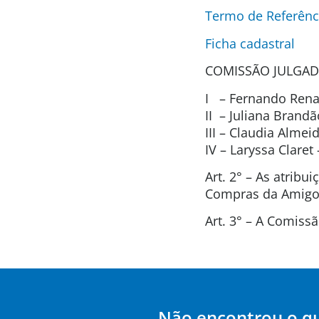
Termo de Referênc
Ficha cadastral
COMISSÃO JULGAD
I – Fernando Renat
II – Juliana Brand
III – Claudia Alme
IV – Laryssa Clare
Art. 2° – As atrib
Compras da Amigos
Art. 3° – A Comis
Não encontrou o q