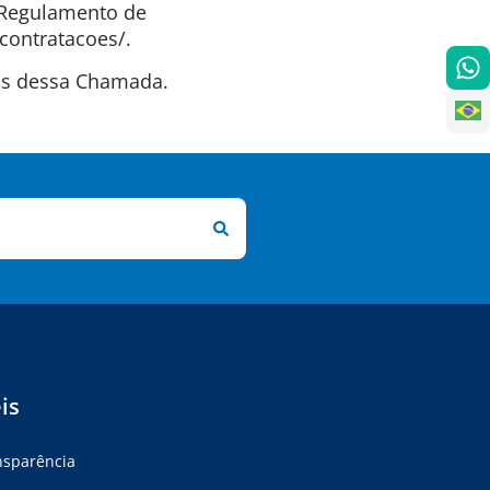
o Regulamento de
contratacoes/.
tas dessa Chamada.
is
ansparência