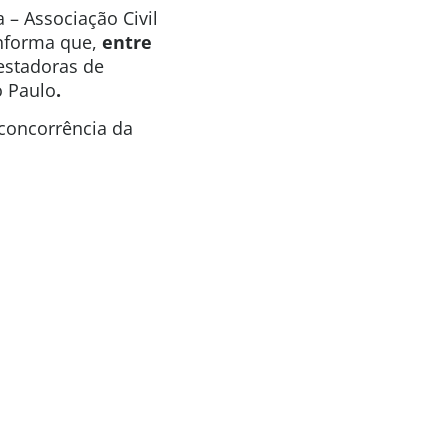
 – Associação Civil
informa que,
entre
estadoras de
 Paulo
.
 concorrência da