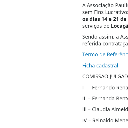
A Associação Pauli
sem Fins Lucrativo
os dias 14 e 21 de
serviços de
Locaçã
Sendo assim, a Ass
referida contrataç
Termo de Referênci
Ficha cadastral
COMISSÃO JULGAD
I – Fernando Renat
II – Fernanda Ben
III – Claudia Alme
IV – Reinaldo Men