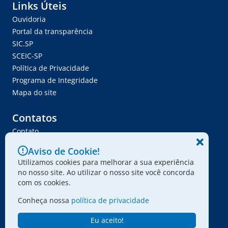
Links Úteis
Ouvidoria
Portal da transparência
SIC.SP
SCEIC-SP
Política de Privacidade
Programa de Integridade
Mapa do site
Contatos
Contato
Trabalhe Conosco
Aviso de Cookie!
Ser Fornecedor
Utilizamos cookies para melhorar a sua experiência
Envie seu projeto
no nosso site. Ao utilizar o nosso site você concorda
com os cookies.
Conheça nossa
política de privacidade
© 2024 - Associação Paulista dos Amigos da Arte
Eu aceito!