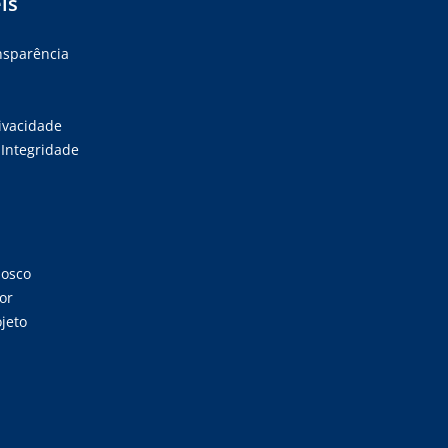
is
ansparência
rivacidade
Integridade
nosco
or
jeto