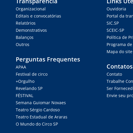
Transparência
Links Úte
Organizacional
Ouvidoria
Editais e convocatórias
Portal da tr
Relatórios
SIC.SP
Demonstrativos
SCEIC-SP
Balanços
Política de P
Outros
Programa de 
Mapa do site
Perguntas Frequentes
Contatos
APAA
Festival de circo
Contato
+Orgulho
Trabalhe Co
Revelando SP
Ser Forneced
FÉSTIVAL
Envie seu pro
Semana Guiomar Novaes
Teatro Sérgio Cardoso
Teatro Estadual de Araras
O Mundo do Circo SP