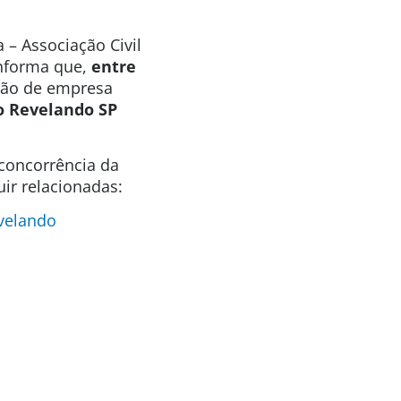
 – Associação Civil
informa que,
entre
ção de empresa
o Revelando SP
 concorrência da
ir relacionadas:
velando