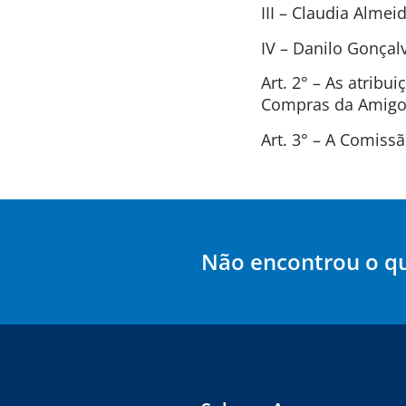
III – Claudia Alme
IV – Danilo Gonça
Art. 2° – As atrib
Compras da Amigos
Art. 3° – A Comis
Não encontrou o q