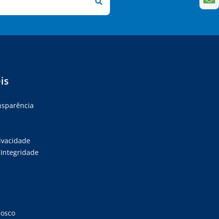
is
ansparência
rivacidade
Integridade
nosco