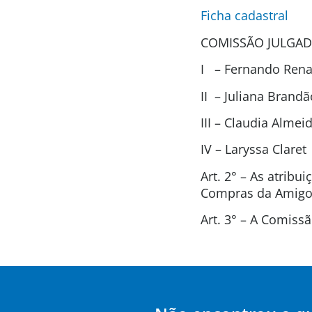
Ficha cadastral
COMISSÃO JULGAD
I – Fernando Renat
II – Juliana Brand
III – Claudia Alme
IV – Laryssa Clare
Art. 2° – As atrib
Compras da Amigos
Art. 3° – A Comis