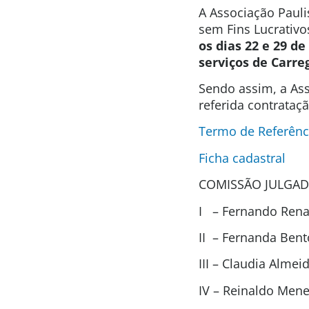
A Associação Pauli
sem Fins Lucrativo
os dias 22 e 29 de
serviços de Carre
Sendo assim, a Ass
referida contrataç
Termo de Referênc
Ficha cadastral
COMISSÃO JULGAD
I – Fernando Renat
II – Fernanda Ben
III – Claudia Alme
IV – Reinaldo Men