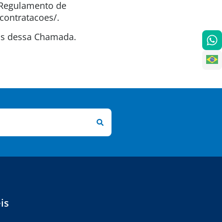
o Regulamento de
contratacoes/.
tas dessa Chamada.
is