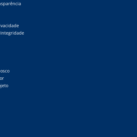
ansparência
rivacidade
Integridade
nosco
or
jeto