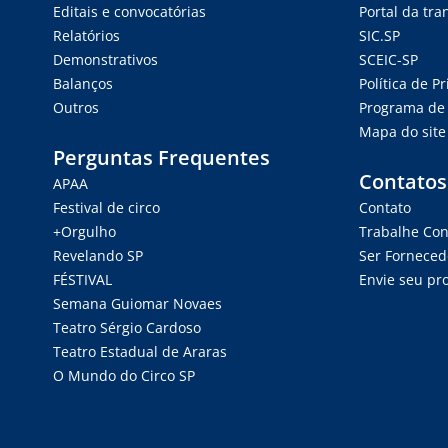
Editais e convocatórias
Portal da tr
Relatórios
SIC.SP
Demonstrativos
SCEIC-SP
Balanços
Política de P
Outros
Programa de 
Mapa do site
Perguntas Frequentes
Contatos
APAA
Festival de circo
Contato
+Orgulho
Trabalhe Co
Revelando SP
Ser Forneced
FÉSTIVAL
Envie seu pro
Semana Guiomar Novaes
Teatro Sérgio Cardoso
Teatro Estadual de Araras
O Mundo do Circo SP