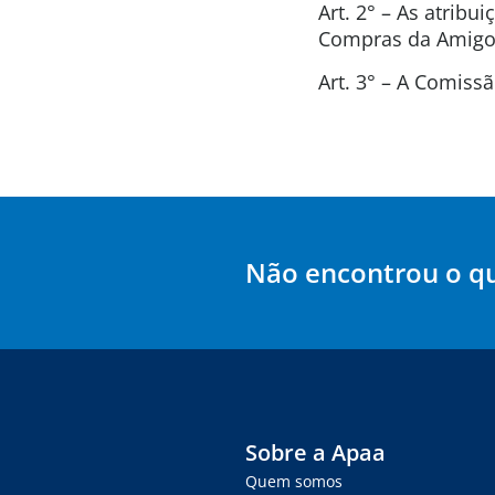
Art. 2° – As atrib
Compras da Amigos
Art. 3° – A Comis
Não encontrou o q
Sobre a Apaa
Quem somos