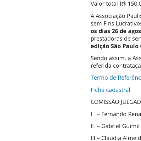
Valor total R$ 150.
A Associação Pauli
sem Fins Lucrativo
os dias 26 de ago
prestadoras de se
edição São Paulo 
Sendo assim, a Ass
referida contrataç
Termo de Referênc
Ficha cadastral
COMISSÃO JULGAD
I – Fernando Renat
II – Gabriel Guimi
III – Claudia Alme