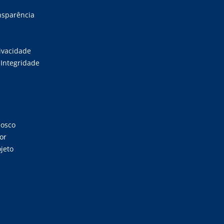
ansparência
rivacidade
Integridade
nosco
or
jeto