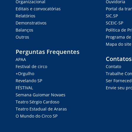
Organizacional
Ouvidoria
Editais e convocatórias
Portal da tr
Relatórios
SIC.SP
Demonstrativos
SCEIC-SP
Balanços
Política de P
Outros
Programa de 
Mapa do site
Perguntas Frequentes
Contatos
APAA
Festival de circo
Contato
+Orgulho
Trabalhe Co
Revelando SP
Ser Forneced
FÉSTIVAL
Envie seu pro
Semana Guiomar Novaes
Teatro Sérgio Cardoso
Teatro Estadual de Araras
O Mundo do Circo SP