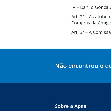
IV – Danilo Gonça
Art. 2° – As atrib
Compras da Amigos
Art. 3° – A Comis
Não encontrou o q
Sobre a Apaa