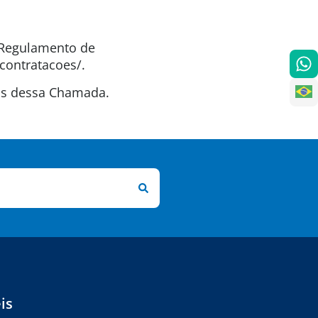
o Regulamento de
contratacoes/.
tas dessa Chamada.
is