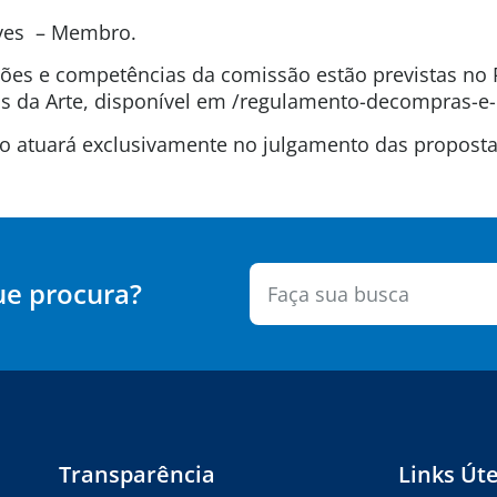
lves – Membro.
uições e competências da comissão estão previstas n
 da Arte, disponível em /regulamento-decompras-e-
são atuará exclusivamente no julgamento das propos
ue procura?
Transparência
Links Úte