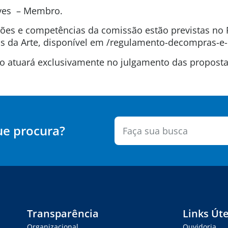
lves – Membro.
uições e competências da comissão estão previstas n
 da Arte, disponível em /regulamento-decompras-e-
são atuará exclusivamente no julgamento das propos
ue procura?
Transparência
Links Úte
Organizacional
Ouvidoria