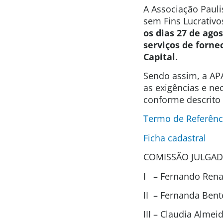
A Associação Pauli
sem Fins Lucrativo
os dias 27 de ago
serviços de forne
Capital.
Sendo assim, a APA
as exigências e ne
conforme descrito 
Termo de Referênc
Ficha cadastral
COMISSÃO JULGAD
I – Fernando Renat
II – Fernanda Ben
III – Claudia Alme