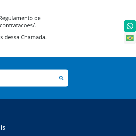
o Regulamento de
contratacoes/.
tas dessa Chamada.
is