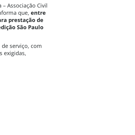
 – Associação Civil
informa que,
entre
ara
prestação de
edição São Paulo
o de serviço, com
s exigidas,