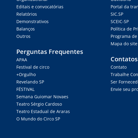
Editais e convocatórias
Portal da tr
Relatórios
SIC.SP
Demonstrativos
SCEIC-SP
Balanços
Política de P
Outros
Programa de 
Mapa do site
Perguntas Frequentes
Contatos
APAA
Festival de circo
Contato
+Orgulho
Trabalhe Co
Revelando SP
Ser Forneced
FÉSTIVAL
Envie seu pro
Semana Guiomar Novaes
Teatro Sérgio Cardoso
Teatro Estadual de Araras
O Mundo do Circo SP