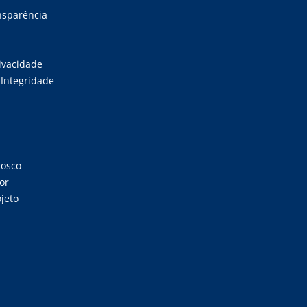
ansparência
rivacidade
Integridade
nosco
or
jeto