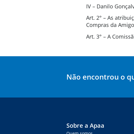
IV – Danilo Gonça
Art. 2° – As atrib
Compras da Amigos
Art. 3° – A Comis
Não encontrou o q
Sobre a Apaa
Quem somos