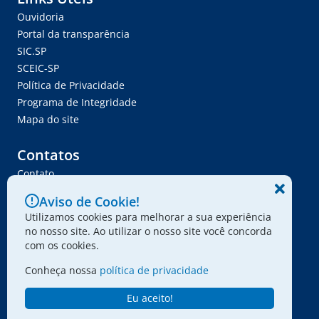
Ouvidoria
Portal da transparência
SIC.SP
SCEIC-SP
Política de Privacidade
Programa de Integridade
Mapa do site
Contatos
Contato
Trabalhe Conosco
Aviso de Cookie!
Ser Fornecedor
Utilizamos cookies para melhorar a sua experiência
Envie seu projeto
no nosso site. Ao utilizar o nosso site você concorda
com os cookies.
Conheça nossa
política de privacidade
© 2024 - Associação Paulista dos Amigos da Arte
Eu aceito!