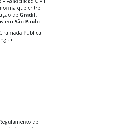
 – Associação Civil
informa que entre
tação de
Gradil,
dos em
São Paulo.
a Chamada Pública
seguir
o Regulamento de