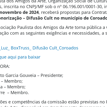
sta dos Amigos da Arte, Organização Social de Cultura
s, inscrita no CNPJ/MF sob o nº 06.196.001/0001-30, 
e novembro de 2024
, receberá propostas para Contra
onorização
– Difusão Cult no município de Coroa
ociação Paulista dos Amigos da Arte torna pública 
tação com as seguintes exigências e necessidades, a 
Luz_ BoxTruss_ Difusão Cult_Coroados
ique aqui para baixar
ORA:
o Garcia Gouveia – Presidente;
ho – Membro;
ida – Membro;
orre – Membro.
uições e competências da comissão estão previstas n