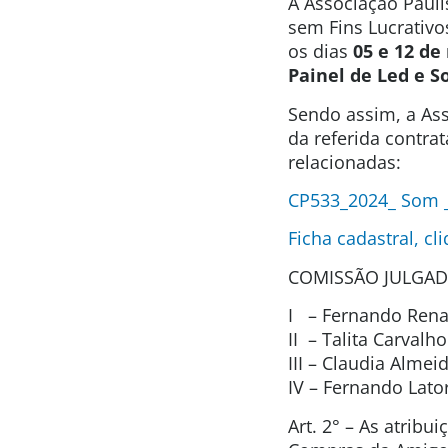
A Associação Pauli
sem Fins Lucrativo
os dias
05 e 12 d
Painel de Led e S
Sendo assim, a Ass
da referida contra
relacionadas:
CP533_2024_ Som _
Ficha cadastral, cl
COMISSÃO JULGAD
I – Fernando Renat
II – Talita Carval
III – Claudia Alme
IV – Fernando Lat
Art. 2° – As atrib