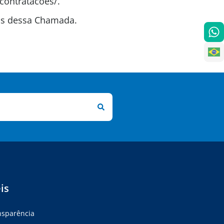
contratacoes/.
tas dessa Chamada.
is
ansparência