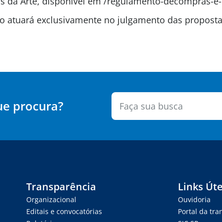
 da Arte, disponível em /regulamento-decompras-e-
são atuará exclusivamente no julgamento das propos
ue procura?
Transparência
Links Úte
Organizacional
Ouvidoria
Editais e convocatórias
Portal da tr