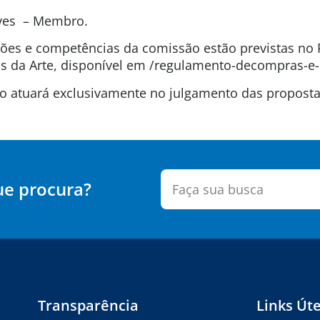
lves – Membro.
uições e competências da comissão estão previstas n
 da Arte, disponível em /regulamento-decompras-e-
são atuará exclusivamente no julgamento das propos
ue procura?
Transparência
Links Úte