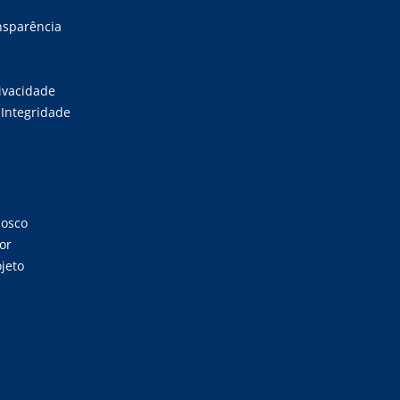
ansparência
rivacidade
Integridade
nosco
or
jeto