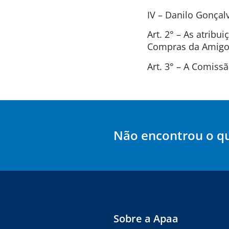
IV – Danilo Gonça
Art. 2° – As atrib
Compras da Amigos
Art. 3° – A Comis
Não encontrou o q
Sobre a Apaa