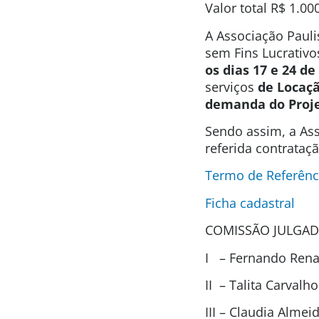
Valor total
R$ 1.00
A Associação Pauli
sem Fins Lucrativo
os dias 17 e 24 d
serviços
de Locaç
demanda do Projet
Sendo assim, a Ass
referida contrataç
Termo de Referênc
Ficha cadastral
COMISSÃO JULGAD
I – Fernando Renat
II – Talita Carval
III – Claudia Alme