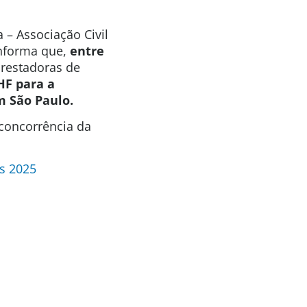
 – Associação Civil
informa que,
entre
prestadoras de
UHF
para a
m São Paulo.
 concorrência da
s 2025