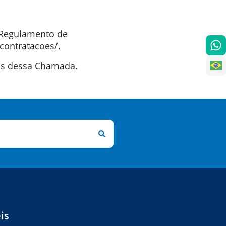
o Regulamento de
contratacoes/.
tas dessa Chamada.
is