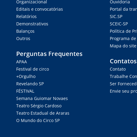
Organizacional
Ouvidoria
Editais e convocatórias
Portal da tr
Relatórios
SIC.SP
Demonstrativos
SCEIC-SP
Balanços
Política de P
Outros
Programa de 
Mapa do site
Perguntas Frequentes
Contatos
APAA
Festival de circo
Contato
+Orgulho
Trabalhe Co
Revelando SP
Ser Forneced
FÉSTIVAL
Envie seu pro
Semana Guiomar Novaes
Teatro Sérgio Cardoso
Teatro Estadual de Araras
O Mundo do Circo SP