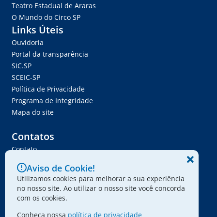
Teatro Estadual de Araras
O Mundo do Circo SP
Links Úteis
Ouvidoria
Portal da transparência
SIC.SP
SCEIC-SP
Política de Privacidade
Programa de Integridade
Mapa do site
Contatos
Contato
Trabalhe Conosco
Aviso de Cookie!
Ser Fornecedor
Utilizamos cookies para melhorar a sua experiência
Envie seu projeto
no nosso site. Ao utilizar o nosso site você concorda
com os cookies.
Conheça nossa
política de privacidade