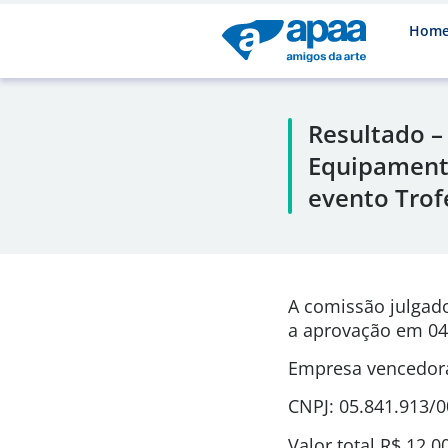
Hom
Resultado –
Equipamento
evento Trof
A comissão julgad
a aprovação em 04
Empresa vencedora
CNPJ: 05.841.913/
Valor total R$ 12.0