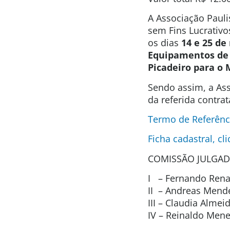
A Associação Pauli
sem Fins Lucrativo
os dias
14 e 25 d
Equipamentos de 
Picadeiro para o 
Sendo assim, a Ass
da referida contra
Termo de Referênc
Ficha cadastral, cl
COMISSÃO JULGAD
I – Fernando Renat
II – Andreas Mend
III – Claudia Alme
IV – Reinaldo Men