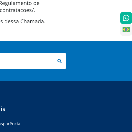
o Regulamento de
contratacoes/.
tas dessa Chamada.
is
ansparência