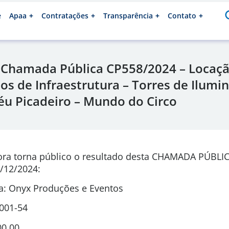
e
Apaa
Contratações
Transparência
Contato
 Chamada Pública CP558/2024 – Locaç
s de Infraestrutura – Torres de Ilumi
éu Picadeiro – Mundo do Circo
ora torna público o resultado desta CHAMADA PÚBLI
/12/2024:
: Onyx Produções e Eventos
0001-54
00,00