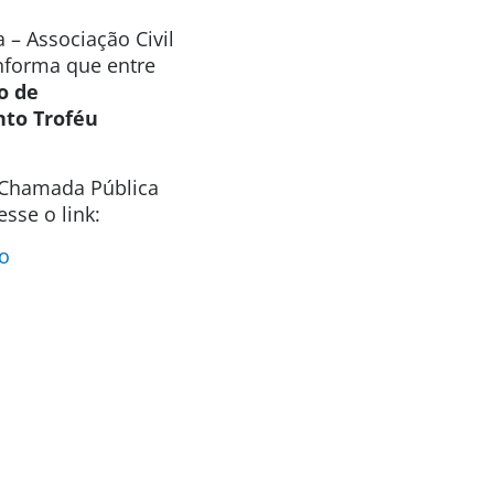
 – Associação Civil
informa que entre
o de
nto Troféu
a Chamada Pública
sse o link:
o