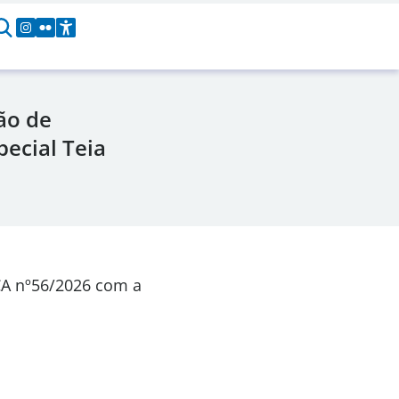
ão de
pecial Teia
CA
nº56/2026
com a