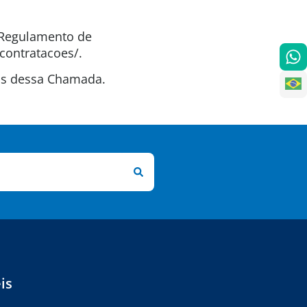
o Regulamento de
contratacoes/.
tas dessa Chamada.
is