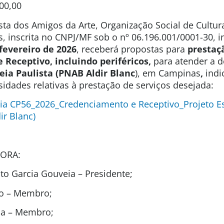
00,00
sta dos Amigos da Arte, Organização Social de Cultura
s, inscrita no CNPJ/MF sob o nº 06.196.001/0001-30, 
 fevereiro de 2026
, receberá propostas para
prestaç
Receptivo, incluindo periféricos,
para atender a
Teia Paulista (PNAB Aldir Blanc
), em Campinas
,
indi
sidades relativas à prestação de serviços desejada:
ia CP56_2026_Credenciamento e Receptivo_Projeto Es
ir Blanc)
ORA:
o Garcia Gouveia – Presidente;
ão – Membro;
ida – Membro;