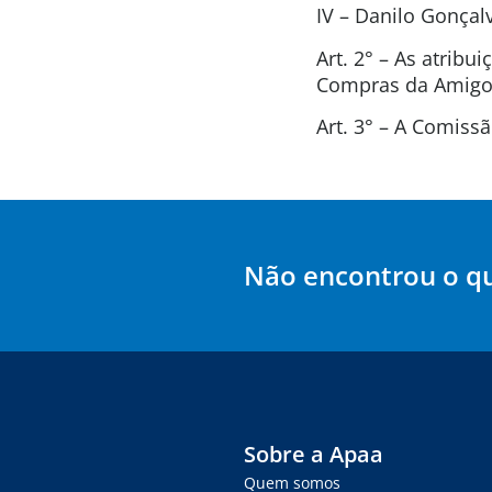
IV – Danilo Gonça
Art. 2° – As atrib
Compras da Amigos
Art. 3° – A Comis
Não encontrou o q
Sobre a Apaa
Quem somos