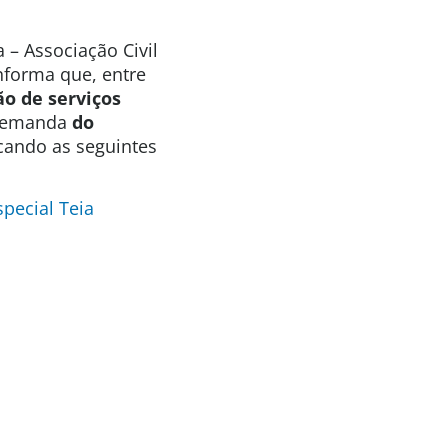
 – Associação Civil
informa que, entre
ão de serviços
 demanda
do
cando as seguintes
pecial Teia