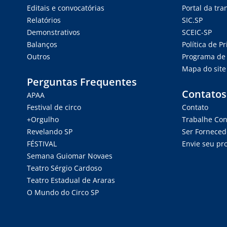
Editais e convocatórias
Portal da tr
Relatórios
SIC.SP
Demonstrativos
SCEIC-SP
Balanços
Política de P
Outros
Programa de 
Mapa do site
Perguntas Frequentes
Contatos
APAA
Festival de circo
Contato
+Orgulho
Trabalhe Co
Revelando SP
Ser Forneced
FÉSTIVAL
Envie seu pro
Semana Guiomar Novaes
Teatro Sérgio Cardoso
Teatro Estadual de Araras
O Mundo do Circo SP