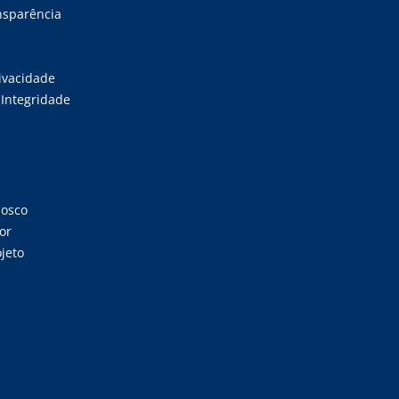
ansparência
rivacidade
Integridade
nosco
or
jeto