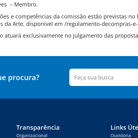
lves – Membro.
uições e competências da comissão estão previstas n
 da Arte, disponível em /regulamento-decompras-e-
são atuará exclusivamente no julgamento das propos
ue procura?
Transparência
Links Úte
Organizacional
Ouvidoria