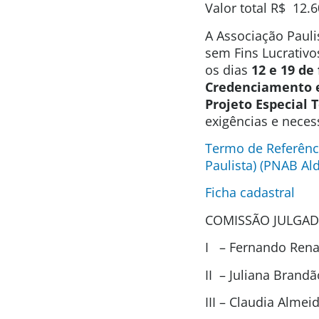
Valor total
R$ 12.6
A Associação Pauli
sem Fins Lucrativo
os dias
12 e 19 de
Credenciamento e 
Projeto Especial 
exigências e neces
Termo de Referênc
Paulista) (PNAB Ald
Ficha cadastral
COMISSÃO JULGAD
I – Fernando Renat
II – Juliana Brand
III – Claudia Alme