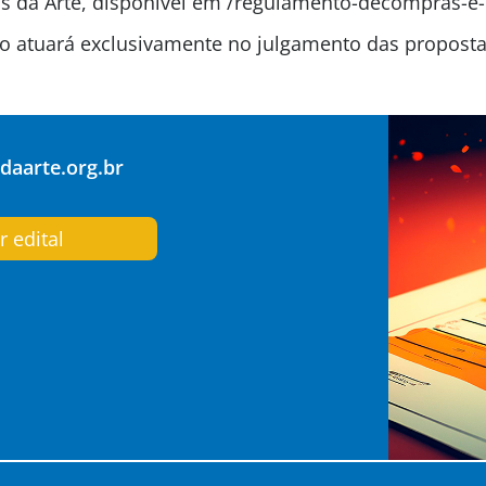
 da Arte, disponível em /regulamento-decompras-e-
são atuará exclusivamente no julgamento das propos
aarte.org.br
r edital