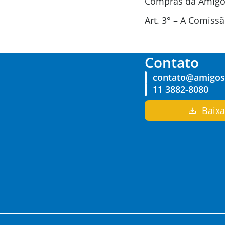
Compras da Amigos
Art. 3° – A Comis
Contato
contato@amigosd
11 3882-8080
Baixa