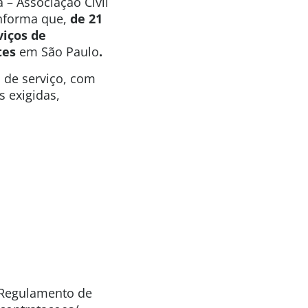
 – Associação Civil
informa que,
de 21
viços de
tes
em São Paulo
.
o de serviço, com
s exigidas,
o Regulamento de