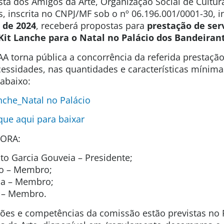
sta dos Amigos da Arte, Organização Social de Cultura
s, inscrita no CNPJ/MF sob o nº 06.196.001/0001-30, 
 de 2024
, receberá propostas para
prestação de ser
Kit Lanche para o Natal no Palácio dos Bandeiran
A torna pública a concorrência da referida prestaçã
cessidades, nas quantidades e características mínima
abaixo:
nche_Natal no Palácio
ique aqui para baixar
ORA:
o Garcia Gouveia – Presidente;
to – Membro;
ida – Membro;
t – Membro.
uições e competências da comissão estão previstas n