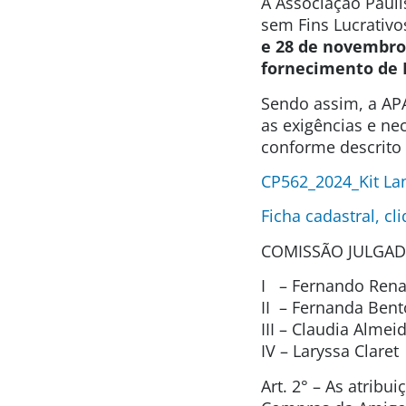
A Associação Pauli
sem Fins Lucrativo
e 28 de novembro
fornecimento de 
Sendo assim, a APA
as exigências e ne
conforme descrito 
CP562_2024_Kit La
Ficha cadastral, cl
COMISSÃO JULGAD
I – Fernando Renat
II – Fernanda Ben
III – Claudia Alme
IV – Laryssa Clare
Art. 2° – As atrib