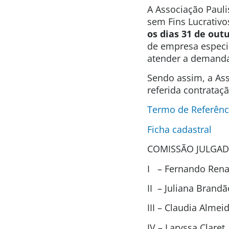
A Associação Pauli
sem Fins Lucrativo
os dias 31 de out
de empresa especi
atender a demand
Sendo assim, a Ass
referida contrataç
Termo de Referênc
Ficha cadastral
COMISSÃO JULGAD
I – Fernando Renat
II – Juliana Brand
III – Claudia Alme
IV – Laryssa Clare