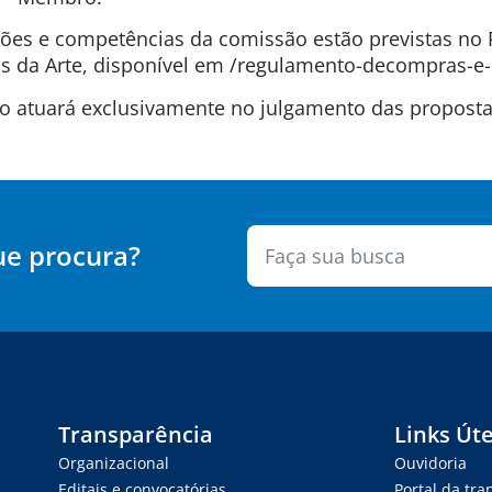
uições e competências da comissão estão previstas n
 da Arte, disponível em /regulamento-decompras-e-
são atuará exclusivamente no julgamento das propos
ue procura?
Transparência
Links Úte
Organizacional
Ouvidoria
Editais e convocatórias
Portal da tr