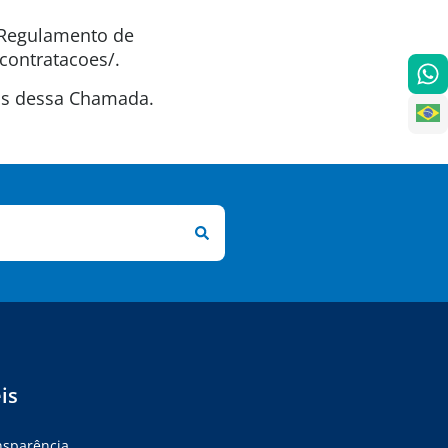
o Regulamento de
contratacoes/.
tas dessa Chamada.
is
ansparência