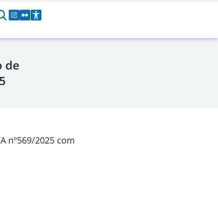
o de
5
CA
nº569/2025
com