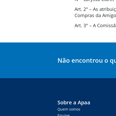
Art. 2° – As atrib
Compras da Amigos
Art. 3° – A Comis
Não encontrou o q
Sobre a Apaa
Quem somos
Equipe