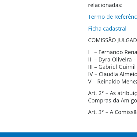
relacionadas:
Termo de Referênc
Ficha cadastral
COMISSÃO JULGAD
I – Fernando Renat
II – Dyra Oliveira
III – Gabriel Guimi
IV – Claudia Alme
V – Reinaldo Men
Art. 2° – As atrib
Compras da Amigos
Art. 3° – A Comis