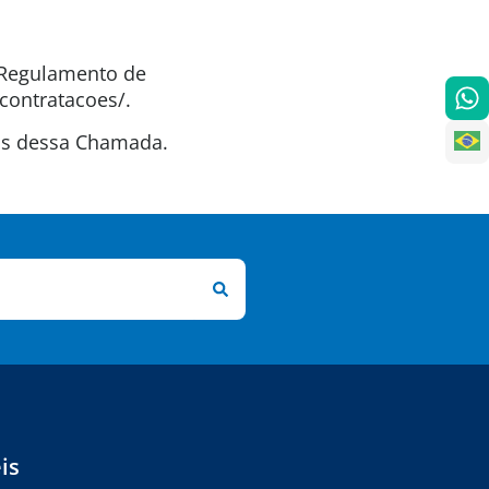
o Regulamento de
contratacoes/.
tas dessa Chamada.
is