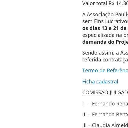
Valor total
R$ 14.3
A Associação Pauli
sem Fins Lucrativo
os dias 13 e 21 d
especializada na 
demanda do Proj
Sendo assim, a Ass
referida contrataç
Termo de Referênc
Ficha cadastral
COMISSÃO JULGAD
I – Fernando Renat
II – Fernanda Ben
III – Claudia Alme