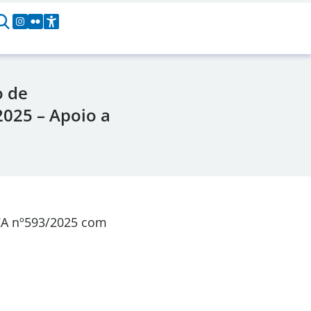
o de
025 – Apoio a
CA
nº593/2025
com