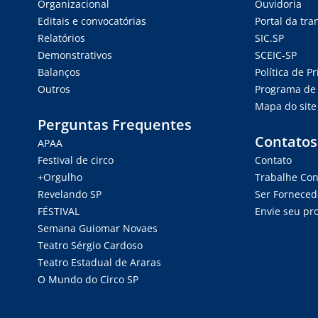
Organizacional
Ouvidoria
Editais e convocatórias
Portal da tr
Relatórios
SIC.SP
Demonstrativos
SCEIC-SP
Balanços
Política de P
Outros
Programa de 
Mapa do site
Perguntas Frequentes
Contatos
APAA
Festival de circo
Contato
+Orgulho
Trabalhe Co
Revelando SP
Ser Forneced
FÉSTIVAL
Envie seu pro
Semana Guiomar Novaes
Teatro Sérgio Cardoso
Teatro Estadual de Araras
O Mundo do Circo SP