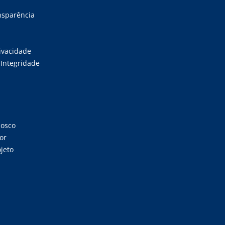
ansparência
rivacidade
Integridade
nosco
or
jeto