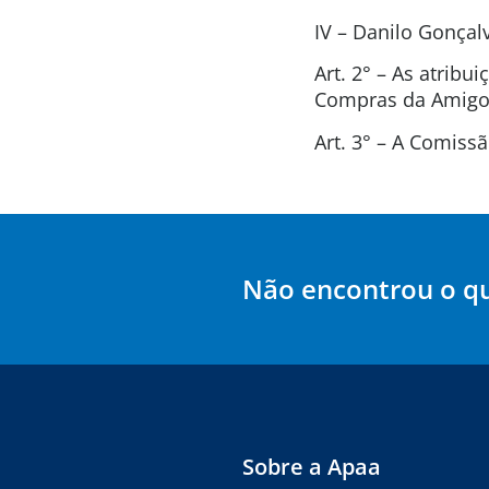
IV – Danilo Gonça
Art. 2° – As atrib
Compras da Amigos
Art. 3° – A Comis
Não encontrou o q
Sobre a Apaa