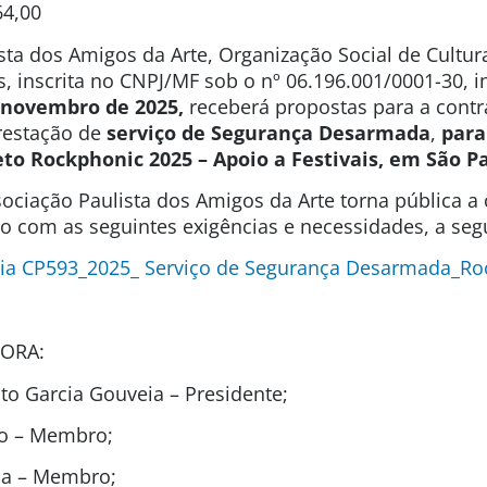
64,00
sta dos Amigos da Arte, Organização Social de Cultura
s, inscrita no CNPJ/MF sob o nº 06.196.001/0001-30, 
e novembro de 2025,
receberá propostas para a cont
prestação de
serviço de
Segurança Desarmada
,
para
eto
Rockphonic 2025 – Apoio a Festivais, em São P
ociação Paulista dos Amigos da Arte torna pública a
ão com as seguintes exigências e necessidades, a segu
ia CP593_2025_ Serviço de Segurança Desarmada_Ro
ORA:
o Garcia Gouveia – Presidente;
to – Membro;
ida – Membro;