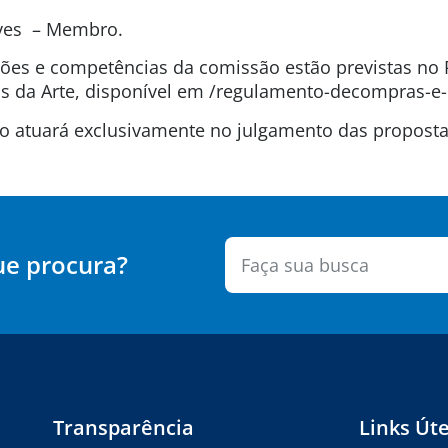
lves – Membro.
uições e competências da comissão estão previstas n
 da Arte, disponível em /regulamento-decompras-e-
são atuará exclusivamente no julgamento das propos
ue procura?
Transparência
Links Úte