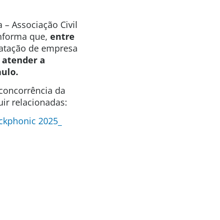
 – Associação Civil
informa que,
entre
ratação de empresa
 atender a
aulo.
 concorrência da
ir relacionadas:
ckphonic 2025_