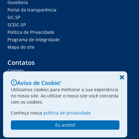
Ouvidoria
Portal da transparência
SIC.SP
SCEIC-SP
Política de Privacidade
Programa de Integridade
Mapa do site
Contatos
Contato
Trabalhe Conosco
Aviso de Cookie!
Ser Fornecedor
Utilizamos cookies para melhorar a sua experiência
Envie seu projeto
no nosso site. Ao utilizar o nosso site você concorda
com os cookies.
Conheça nossa
política de privacidade
© 2024 - Associação Paulista dos Amigos da Arte
Eu aceito!