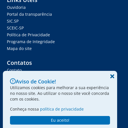
Ouvidoria
Portal da transparência
SIC.SP
SCEIC-SP
Política de Privacidade
Programa de Integridade
Mapa do site
Contatos
Contato
Trabalhe Conosco
Aviso de Cookie!
Ser Fornecedor
Utilizamos cookies para melhorar a sua experiência
Envie seu projeto
no nosso site. Ao utilizar o nosso site você concorda
com os cookies.
Conheça nossa
política de privacidade
© 2024 - Associação Paulista dos Amigos da Arte
Eu aceito!