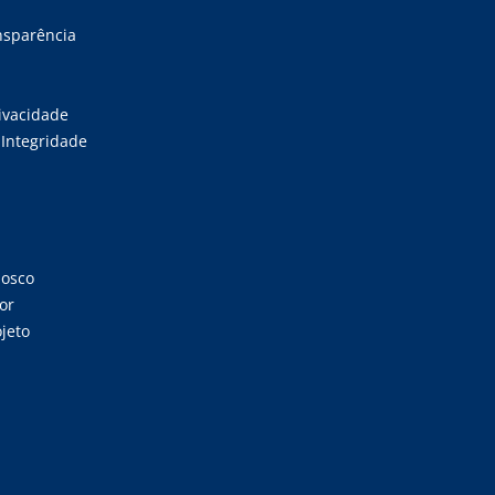
ansparência
rivacidade
Integridade
nosco
or
jeto