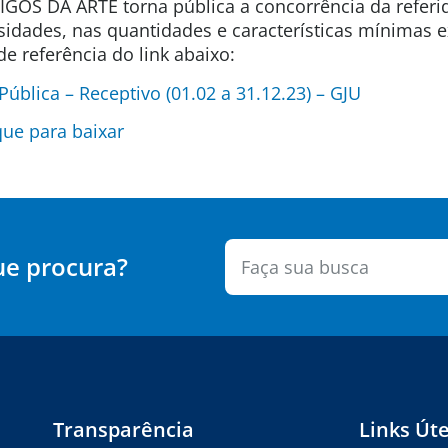
IGOS DA ARTE torna pública a concorrência da refer
sidades, nas quantidades e características mínimas 
e referência do link abaixo:
blica – Receptivo (01.02 a 31.12.23) – GJU
que para baixar
ue procura?
Transparência
Links Úte