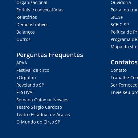
Organizacional
Ouvidoria
Editais e convocatórias
Portal da tr
Relatórios
SIC.SP
Demonstrativos
SCEIC-SP
Balanços
Política de P
Outros
Programa de 
Mapa do site
Perguntas Frequentes
Contatos
APAA
Festival de circo
Contato
+Orgulho
Trabalhe Co
Revelando SP
Ser Forneced
FÉSTIVAL
Envie seu pro
Semana Guiomar Novaes
Teatro Sérgio Cardoso
Teatro Estadual de Araras
O Mundo do Circo SP