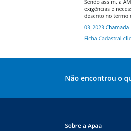
Sendo assim, a AM
exigências e neces
descrito no termo d
03_2023 Chamada Pú
Ficha Cadastral cli
Não encontrou o q
Sobre a Apaa