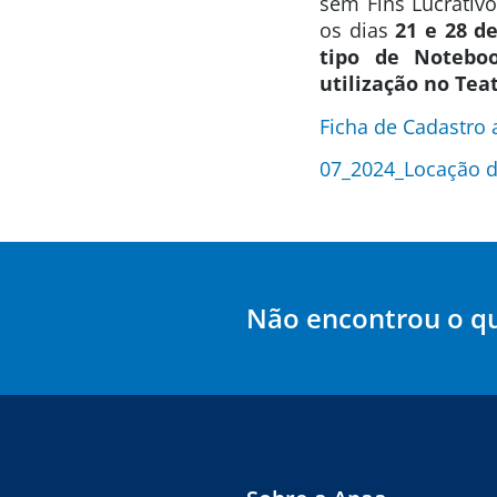
sem Fins Lucrativo
os dias
21
e 28 de
tipo de Notebo
utilização no Tea
Ficha de Cadastro 
07_2024_Locação 
Não encontrou o q