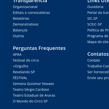
Transparência
Links Úte
Organizacional
Ouvidoria
Editais e convocatórias
Portal da tr
Relatórios
SIC.SP
Demonstrativos
SCEIC-SP
Balanços
Política de P
Outros
Programa de 
Mapa do site
Perguntas Frequentes
Contatos
APAA
Festival de circo
Contato
+Orgulho
Trabalhe Co
Revelando SP
Ser Forneced
FÉSTIVAL
Envie seu pro
Semana Guiomar Novaes
Teatro Sérgio Cardoso
Teatro Estadual de Araras
O Mundo do Circo SP