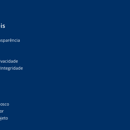
is
ansparência
rivacidade
Integridade
nosco
or
jeto