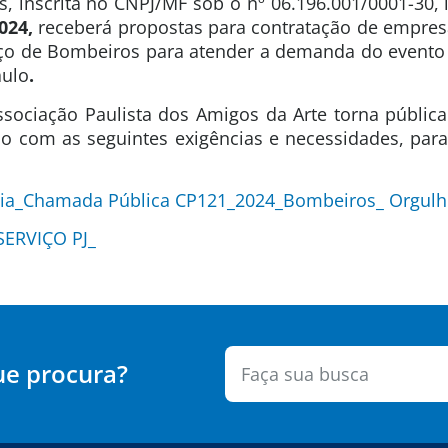
s, inscrita no CNPJ/MF sob o nº 06.196.001/0001-30,
024,
receberá propostas para contratação de empres
iço de Bombeiros para atender a demanda do evento
aulo
.
sociação Paulista dos Amigos da Arte torna pública
ção com as seguintes exigências e necessidades, par
cia_Chamada Pública CP121_2024_Bombeiros_ Orgulh
SERVIÇO PJ_
ue procura?