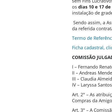
sem Fins Lucrativo
os
dias 10 e 17 d
instalação de grad
Sendo assim, a As
da referida contra
Termo de Referênc
Ficha cadastral, cl
COMISSÃO JULGA
I – Fernando Renat
II – Andreas Mend
III – Claudia Alme
IV – Laryssa Santo
Art. 2° – As atrib
Compras da Amigos
Art. 3° – A Comis