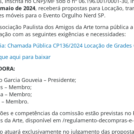
s, inscrita no CNPJ/MF sob o nº 06.196.001/0001-30, 
e maio de 2024
, receberá propostas para Locação, tra
es móveis para o Evento Orgulho Nerd SP.
sociação Paulista dos Amigos da Arte torna pública 
tação com as seguintes exigências e necessidades:
ia: Chamada Pública CP136/2024 Locação de Grades
ique aqui para baixar
DORA:
o Garcia Gouveia – Presidente;
es – Membro;
ida – Membro;
s – Membro.
uições e competências da comissão estão previstas n
 da Arte, disponível em /regulamento-decompras-e-
são atuará exclusivamente no julgamento das propos