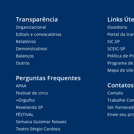
Transparência
Links Úte
Organizacional
Ouvidoria
Editais e convocatórias
Portal da tr
Relatórios
SIC.SP
Demonstrativos
SCEIC-SP
Balanços
Política de P
Outros
Programa de 
Mapa do site
Perguntas Frequentes
Contatos
APAA
Festival de circo
Contato
+Orgulho
Trabalhe Co
Revelando SP
Ser Forneced
FÉSTIVAL
Envie seu pro
Semana Guiomar Novaes
Teatro Sérgio Cardoso