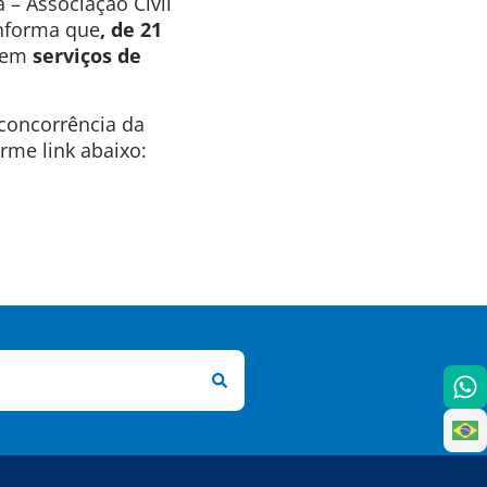
 – Associação Civil
informa que
, de 21
s em
serviços de
 concorrência da
rme link abaixo: