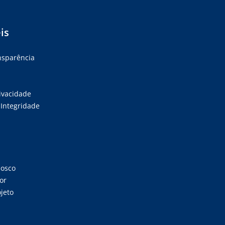
is
ansparência
rivacidade
Integridade
nosco
or
jeto