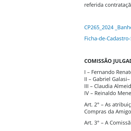
referida contrataç
CP265_2024 _Banhe
Ficha-de-Cadastro
COMISSÃO JULGA
I – Fernando Renat
II – Gabriel Galas
III – Claudia Alme
IV – Reinaldo Men
Art. 2° – As atrib
Compras da Amigos
Art. 3° – A Comis