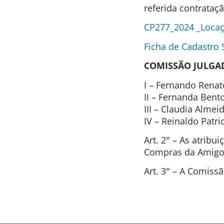
referida contrataç
CP277_2024 _Locaç
Ficha de Cadastro
COMISSÃO JULGA
I – Fernando Renat
II – Fernanda Ben
III – Claudia Alme
IV – Reinaldo Patr
Art. 2° – As atrib
Compras da Amigos
Art. 3° – A Comis