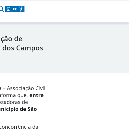
ção de
é dos Campos
 – Associação Civil
informa que,
entre
stadoras de
nicípio de São
 concorrência da