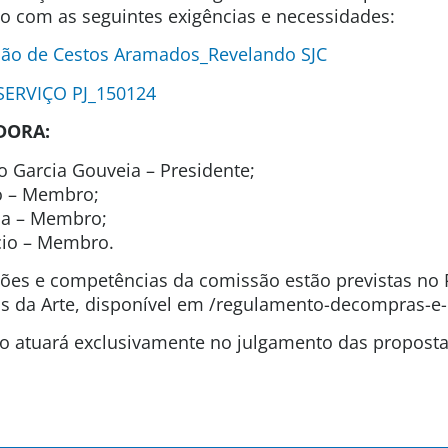
ão com as seguintes exigências e necessidades:
ão de Cestos Aramados_Revelando SJC
 SERVIÇO PJ_150124
DORA:
o Garcia Gouveia – Presidente;
to – Membro;
ida – Membro;
icio – Membro.
uições e competências da comissão estão previstas n
 da Arte, disponível em /regulamento-decompras-e-
são atuará exclusivamente no julgamento das propost