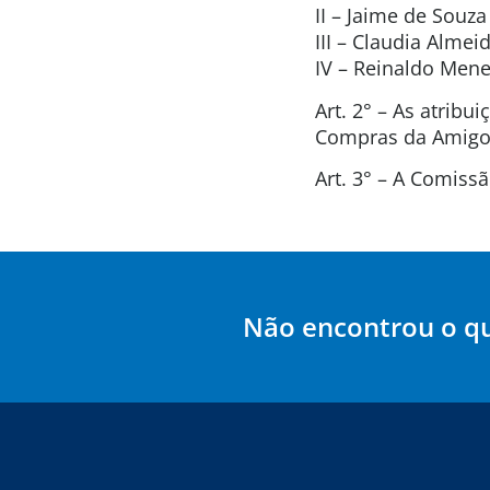
II – Jaime de Souz
III – Claudia Alme
IV – Reinaldo Men
Art. 2° – As atrib
Compras da Amigos
Art. 3° – A Comis
Não encontrou o q