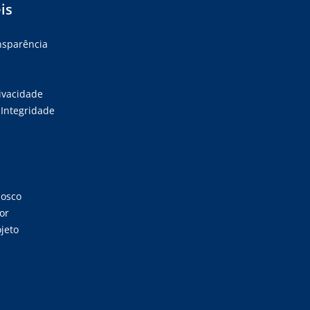
is
ansparência
rivacidade
Integridade
nosco
or
jeto