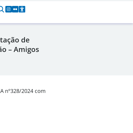
tação de
ão – Amigos
CA nº328/2024 com