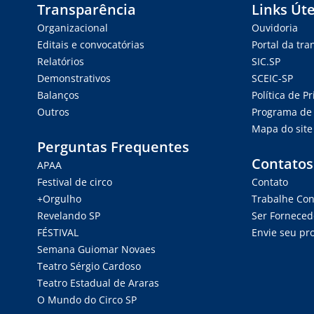
Transparência
Links Úte
Organizacional
Ouvidoria
Editais e convocatórias
Portal da tr
Relatórios
SIC.SP
Demonstrativos
SCEIC-SP
Balanços
Política de P
Outros
Programa de 
Mapa do site
Perguntas Frequentes
Contatos
APAA
Festival de circo
Contato
+Orgulho
Trabalhe Co
Revelando SP
Ser Forneced
FÉSTIVAL
Envie seu pro
Semana Guiomar Novaes
Teatro Sérgio Cardoso
Teatro Estadual de Araras
O Mundo do Circo SP