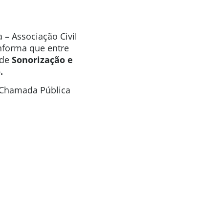
 – Associação Civil
informa que entre
 de
Sonorização e
.
a Chamada Pública