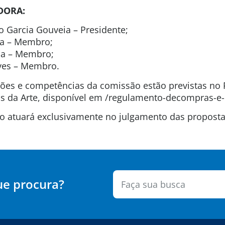
DORA:
o Garcia Gouveia – Presidente;
na – Membro;
ida – Membro;
lves – Membro.
uições e competências da comissão estão previstas n
 da Arte, disponível em /regulamento-decompras-e-
são atuará exclusivamente no julgamento das propos
ue procura?