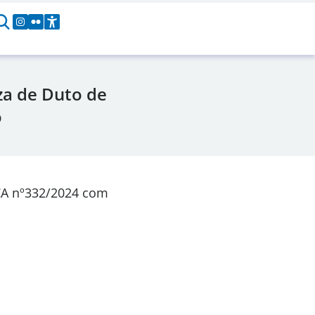
za de Duto de
o
CA nº332/2024 com