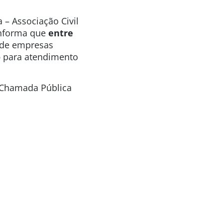
 – Associação Civil
 informa que
entre
o de empresas
o
para atendimento
a Chamada Pública