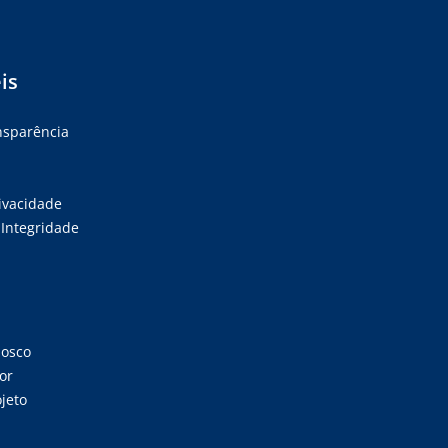
is
ansparência
rivacidade
Integridade
nosco
or
jeto