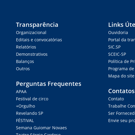
Transparência
Links Úte
Organizacional
Ouvidoria
Editais e convocatórias
Portal da tr
Relatórios
SIC.SP
Demonstrativos
SCEIC-SP
Balanços
Política de P
Outros
Programa de 
Mapa do site
Perguntas Frequentes
Contatos
APAA
Festival de circo
Contato
+Orgulho
Trabalhe Co
Revelando SP
Ser Forneced
FÉSTIVAL
Envie seu pro
Semana Guiomar Novaes
Teatro Sérgio Cardoso