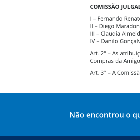
COMISSÃO JULGA
I – Fernando Renat
II – Diego Marado
III – Claudia Alme
IV – Danilo Gonça
Art. 2° – As atrib
Compras da Amigos
Art. 3° – A Comis
Não encontrou o q