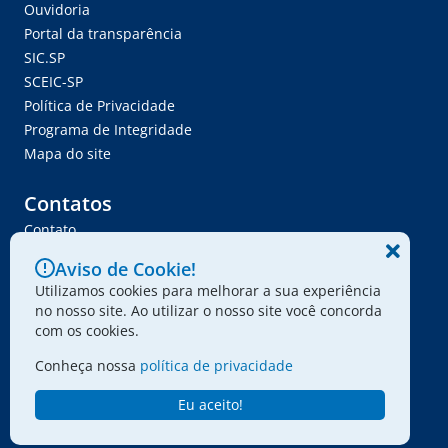
Ouvidoria
Portal da transparência
SIC.SP
SCEIC-SP
Política de Privacidade
Programa de Integridade
Mapa do site
Contatos
Contato
Trabalhe Conosco
Aviso de Cookie!
Ser Fornecedor
Utilizamos cookies para melhorar a sua experiência
Envie seu projeto
no nosso site. Ao utilizar o nosso site você concorda
com os cookies.
Conheça nossa
política de privacidade
© 2024 - Associação Paulista dos Amigos da Arte
Eu aceito!