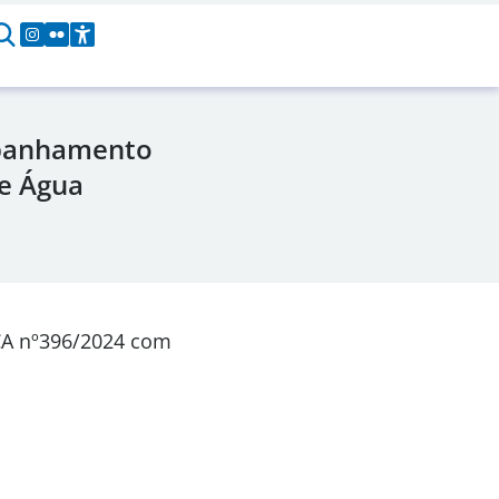
mpanhamento
ue Água
CA nº396/2024 com