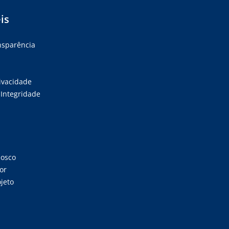
is
ansparência
rivacidade
Integridade
nosco
or
jeto