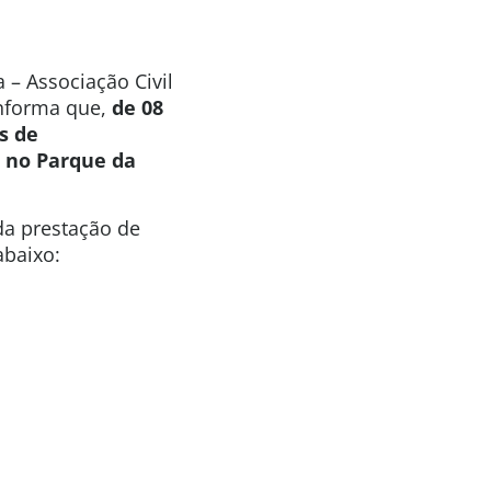
 – Associação Civil
informa que,
de 08
s de
 no Parque da
da prestação de
abaixo: