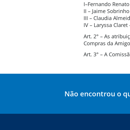
I–Fernando Renato 
II – Jaime Sobrinh
III – Claudia Alme
IV – Laryssa Clare
Art. 2° – As atrib
Compras da Amigos
Art. 3° – A Comis
Não encontrou o q