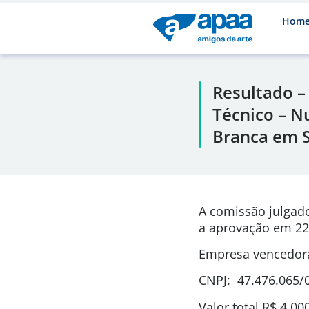
Hom
Resultado 
Técnico – N
Branca em 
A comissão julgad
a aprovação em 22
Empresa vencedor
CNPJ: 47.476.065/
Valor total R$ 4.00