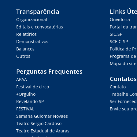
Transparência
Links Úte
Organizacional
Ouvidoria
Editais e convocatórias
Portal da tr
Relatórios
SIC.SP
Demonstrativos
SCEIC-SP
Balanços
Política de P
Outros
Programa de 
Mapa do site
Perguntas Frequentes
Contatos
APAA
Festival de circo
Contato
+Orgulho
Trabalhe Co
Revelando SP
Ser Forneced
FÉSTIVAL
Envie seu pro
Semana Guiomar Novaes
Teatro Sérgio Cardoso
Teatro Estadual de Araras