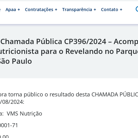
e
Apaa
Contratações
Transparência
Contato
– Chamada Pública CP396/2024 – Aco
utricionista para o Revelando no Parq
São Paulo
ora torna público o resultado desta CHAMADA PÚBLI
/08/2024:
a: VMS Nutrição
0001-71
0,00