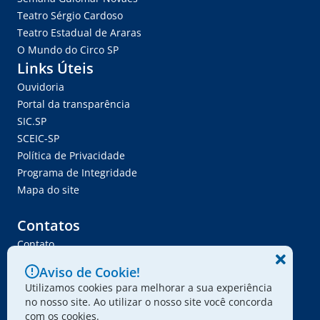
Teatro Sérgio Cardoso
Teatro Estadual de Araras
O Mundo do Circo SP
Links Úteis
Ouvidoria
Portal da transparência
SIC.SP
SCEIC-SP
Política de Privacidade
Programa de Integridade
Mapa do site
Contatos
Contato
Trabalhe Conosco
Aviso de Cookie!
Ser Fornecedor
Utilizamos cookies para melhorar a sua experiência
Envie seu projeto
no nosso site. Ao utilizar o nosso site você concorda
com os cookies.