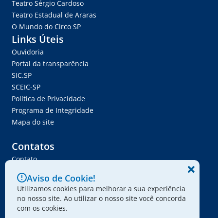
Teatro Sérgio Cardoso
Teatro Estadual de Araras
O Mundo do Circo SP
Links Úteis
Ouvidoria
Portal da transparência
SIC.SP
SCEIC-SP
Política de Privacidade
Programa de Integridade
Mapa do site
Contatos
Contato
Trabalhe Conosco
Aviso de Cookie!
Ser Fornecedor
Utilizamos cookies para melhorar a sua experiência
Envie seu projeto
no nosso site. Ao utilizar o nosso site você concorda
com os cookies.