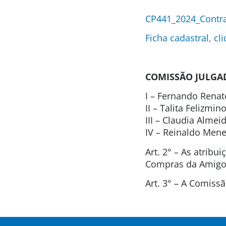
CP441_2024_Contra
Ficha cadastral, cl
COMISSÃO JULGA
I – Fernando Renat
II – Talita Felizmi
III – Claudia Alme
IV – Reinaldo Men
Art. 2° – As atrib
Compras da Amigos
Art. 3° – A Comis