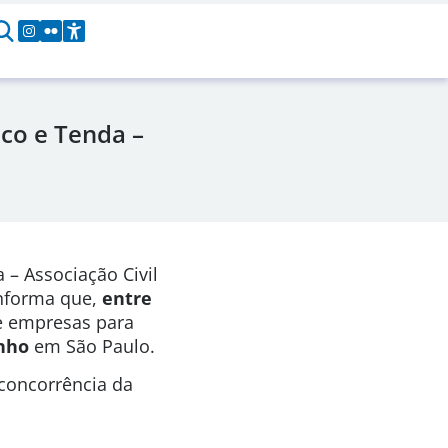
co e Tenda –
 – Associação Civil
informa que,
entre
e empresas para
nho
em São Paulo.
 concorrência da