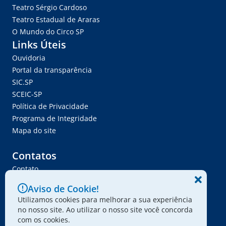
Teatro Sérgio Cardoso
Teatro Estadual de Araras
O Mundo do Circo SP
Links Úteis
Ouvidoria
Portal da transparência
SIC.SP
SCEIC-SP
Política de Privacidade
Programa de Integridade
Mapa do site
Contatos
Contato
Trabalhe Conosco
Aviso de Cookie!
Ser Fornecedor
Utilizamos cookies para melhorar a sua experiência
Envie seu projeto
no nosso site. Ao utilizar o nosso site você concorda
com os cookies.