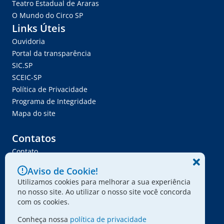
Teatro Estadual de Araras
O Mundo do Circo SP
Links Úteis
Ouvidoria
Portal da transparência
SIC.SP
SCEIC-SP
Política de Privacidade
Programa de Integridade
Mapa do site
Contatos
Contato
Trabalhe Conosco
Aviso de Cookie!
Ser Fornecedor
Utilizamos cookies para melhorar a sua experiência
Envie seu projeto
no nosso site. Ao utilizar o nosso site você concorda
com os cookies.
Conheça nossa
política de privacidade