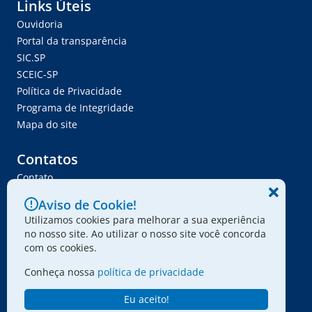
Links Úteis
Ouvidoria
Portal da transparência
SIC.SP
SCEIC-SP
Política de Privacidade
Programa de Integridade
Mapa do site
Contatos
Contato
Trabalhe Conosco
Aviso de Cookie!
Ser Fornecedor
Utilizamos cookies para melhorar a sua experiência
Envie seu projeto
no nosso site. Ao utilizar o nosso site você concorda
com os cookies.
Conheça nossa
política de privacidade
© 2024 - Associação Paulista dos Amigos da Arte
Eu aceito!