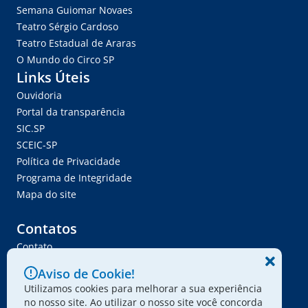
Semana Guiomar Novaes
Teatro Sérgio Cardoso
Teatro Estadual de Araras
O Mundo do Circo SP
Links Úteis
Ouvidoria
Portal da transparência
SIC.SP
SCEIC-SP
Política de Privacidade
Programa de Integridade
Mapa do site
Contatos
Contato
Trabalhe Conosco
Aviso de Cookie!
Ser Fornecedor
Utilizamos cookies para melhorar a sua experiência
Envie seu projeto
no nosso site. Ao utilizar o nosso site você concorda