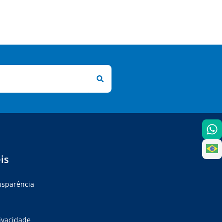
is
ansparência
rivacidade