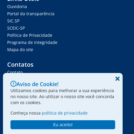
Ouvidoria
Portal da transparência
SIC.SP
SCEIC-SP
Política de Privacidade
Programa de Integridade
Mapa do site
Contatos
Contato
Trabalhe Conosco
Aviso de Cookie!
Ser Fornecedor
Utilizamos cookies para melhorar a sua experiência
Envie seu projeto
no nosso site. Ao utilizar o nosso site você concorda
com os cookies.
Conheça nossa
política de privacidade
© 2024 - Associação Paulista dos Amigos da Arte
Eu aceito!