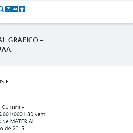
L GRÁFICO –
PAA.
S E
 Cultura –
96.001/0001-30,vem
os de MATERIAL
o de 2015.