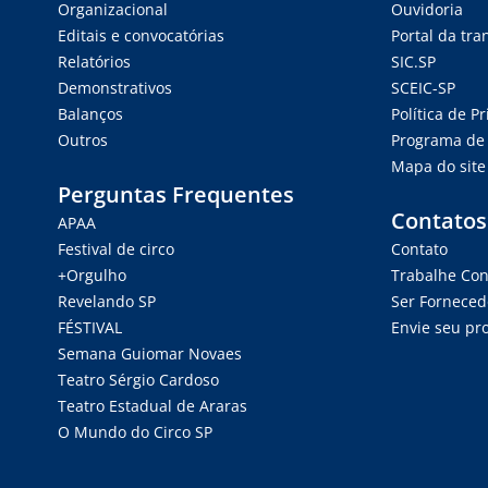
Organizacional
Ouvidoria
Editais e convocatórias
Portal da tr
Relatórios
SIC.SP
Demonstrativos
SCEIC-SP
Balanços
Política de P
Outros
Programa de 
Mapa do site
Perguntas Frequentes
Contatos
APAA
Festival de circo
Contato
+Orgulho
Trabalhe Co
Revelando SP
Ser Forneced
FÉSTIVAL
Envie seu pro
Semana Guiomar Novaes
Teatro Sérgio Cardoso
Teatro Estadual de Araras
O Mundo do Circo SP