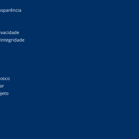
ansparência
rivacidade
Integridade
nosco
or
jeto