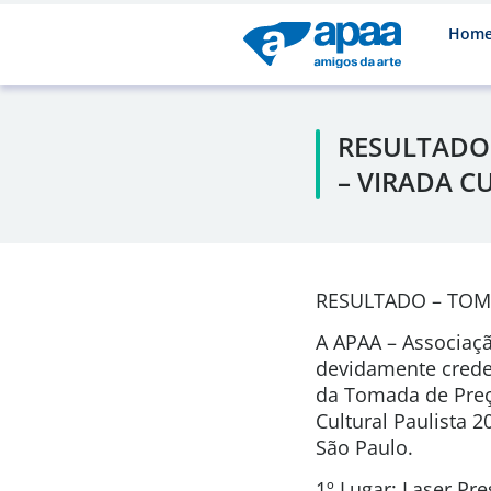
Hom
RESULTADO 
– VIRADA C
RESULTADO – TOM
A APAA – Associaçã
devidamente creden
da Tomada de Preço
Cultural Paulista 
São Paulo.
1º Lugar: Laser Pre