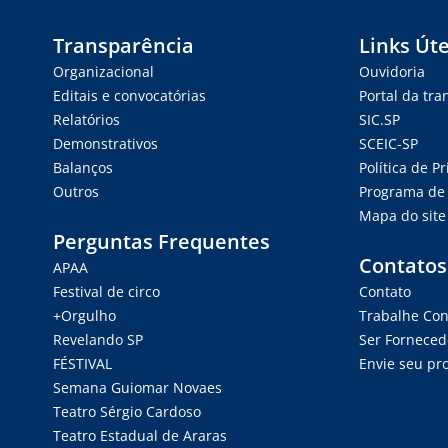
Transparência
Links Úte
Organizacional
Ouvidoria
Editais e convocatórias
Portal da tr
Relatórios
SIC.SP
Demonstrativos
SCEIC-SP
Balanços
Política de P
Outros
Programa de 
Mapa do site
Perguntas Frequentes
Contatos
APAA
Festival de circo
Contato
+Orgulho
Trabalhe Co
Revelando SP
Ser Forneced
FÉSTIVAL
Envie seu pro
Semana Guiomar Novaes
Teatro Sérgio Cardoso
Teatro Estadual de Araras