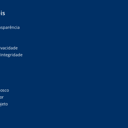
is
ansparência
rivacidade
Integridade
nosco
or
jeto