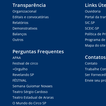
Transparência
Links Úte
Organizacional
Ouvidoria
Editais e convocatórias
Portal da tr
Relatórios
SIC.SP
Demonstrativos
SCEIC-SP
Balanços
Política de P
Outros
Programa de 
Mapa do site
Perguntas Frequentes
Contatos
APAA
Festival de circo
Contato
+Orgulho
Trabalhe Co
Revelando SP
Ser Forneced
FÉSTIVAL
Envie seu pro
Semana Guiomar Novaes
Teatro Sérgio Cardoso
Teatro Estadual de Araras
O Mundo do Circo SP