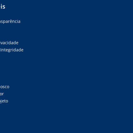
is
ansparência
rivacidade
Integridade
nosco
or
jeto