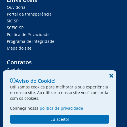
Ouvidoria
Portal da transparência
SIC.SP
SCEIC-SP
Política de Privacidade
Programa de Integridade
Mapa do site
Contatos
Contato
Trabalhe Conosco
Aviso de Cookie!
Ser Fornecedor
Utilizamos cookies para melhorar a sua experiência
Envie seu projeto
no nosso site. Ao utilizar o nosso site você concorda
com os cookies.
Conheça nossa
política de privacidade
© 2024 - Associação Paulista dos Amigos da Arte
Eu aceito!