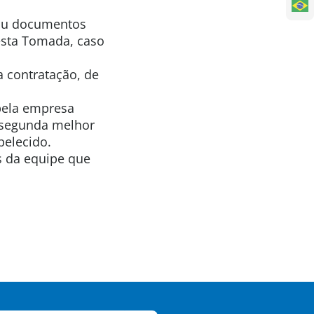
/ou documentos
esta Tomada, caso
a contratação, de
pela empresa
 segunda melhor
belecido.
s da equipe que