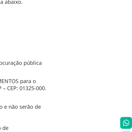
a abaixo.
rocuração pública
IMENTOS para o
P – CEP: 01325-000.
o e não serão de
o de