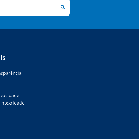
is
ansparência
rivacidade
Integridade