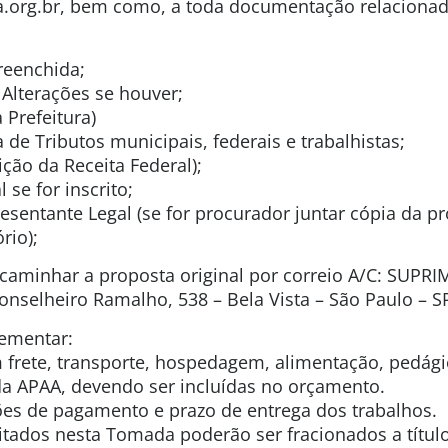
org.br, bem como, a toda documentação relacionad
preenchida;
 Alterações se houver;
 Prefeitura)
 de Tributos municipais, federais e trabalhistas;
ição da Receita Federal);
 se for inscrito;
esentante Legal (se for procurador juntar cópia da p
rio);
ncaminhar a proposta original por correio A/C: SUPR
nselheiro Ramalho, 538 – Bela Vista – São Paulo – S
ementar:
 frete, transporte, hospedagem, alimentação, pedági
da APAA, devendo ser incluídas no orçamento.
ões de pagamento e prazo de entrega dos trabalhos.
citados nesta Tomada poderão ser fracionados a títul