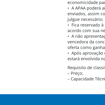
economicidade par
• A APAA poderá a
enviados, assim c
julgue necessário;
• Fica reservado à
acordo com sua ne
• A não apresenta
vencedora da conc
oferta como ganhad
• Após aprovação 
estará envolvida n
Requisito de classi
– Preço;
– Capacidade Técni