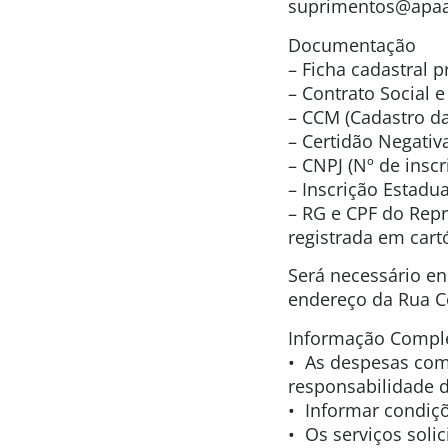
suprimentos@apaa.
Documentação
– Ficha cadastral 
– Contrato Social e
– CCM (Cadastro da
– Certidão Negativa
– CNPJ (Nº de inscr
– Inscrição Estadual
– RG e CPF do Repr
registrada em cartó
Será necessário e
endereço da Rua Co
Informação Compl
• As despesas com
responsabilidade 
• Informar condiç
• Os serviços soli