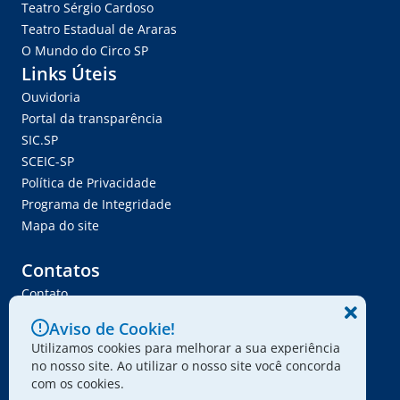
Teatro Sérgio Cardoso
Teatro Estadual de Araras
O Mundo do Circo SP
Links Úteis
Ouvidoria
Portal da transparência
SIC.SP
SCEIC-SP
Política de Privacidade
Programa de Integridade
Mapa do site
Contatos
Contato
Trabalhe Conosco
Aviso de Cookie!
Ser Fornecedor
Utilizamos cookies para melhorar a sua experiência
Envie seu projeto
no nosso site. Ao utilizar o nosso site você concorda
com os cookies.