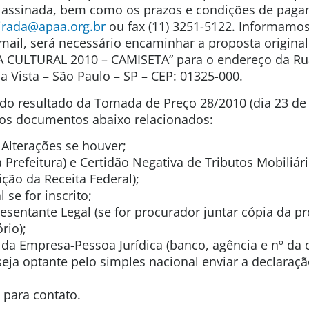
 assinada, bem como os prazos e condições de paga
irada@apaa.org.br
ou fax (11) 3251-5122. Informamo
mail, será necessário encaminhar a proposta original 
CULTURAL 2010 – CAMISETA” para o endereço da Ru
a Vista – São Paulo – SP – CEP: 01325-000.
do resultado da Tomada de Preço 28/2010 (dia 23 de 
 os documentos abaixo relacionados:
 Alterações se houver;
 Prefeitura) e Certidão Negativa de Tributos Mobiliári
ição da Receita Federal);
 se for inscrito;
esentante Legal (se for procurador juntar cópia da p
rio);
da Empresa-Pessoa Jurídica (banco, agência e nº da c
eja optante pelo simples nacional enviar a declaraç
 para contato.