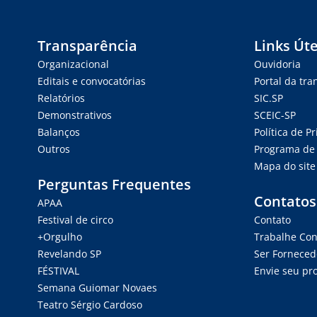
Transparência
Links Úte
Organizacional
Ouvidoria
Editais e convocatórias
Portal da tr
Relatórios
SIC.SP
Demonstrativos
SCEIC-SP
Balanços
Política de P
Outros
Programa de 
Mapa do site
Perguntas Frequentes
Contatos
APAA
Festival de circo
Contato
+Orgulho
Trabalhe Co
Revelando SP
Ser Forneced
FÉSTIVAL
Envie seu pro
Semana Guiomar Novaes
Teatro Sérgio Cardoso