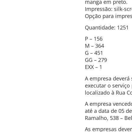
manga em preto.
Impressão: silk-sc
Opção para impressã
Quantidade: 1251
P – 156
M – 364
G – 451
GG – 279
EXX – 1
A empresa deverá s
executar o serviço
localizado à Rua C
A empresa vencedor
até a data de 05 d
Ramalho, 538 – Bel
As empresas dever