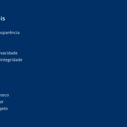
is
ansparência
rivacidade
Integridade
nosco
or
jeto