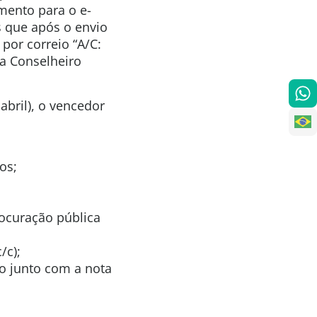
mento para o e-
s que após o envio
por correio “A/C:
a Conselheiro
abril), o vencedor
os;
rocuração pública
/c);
ão junto com a nota