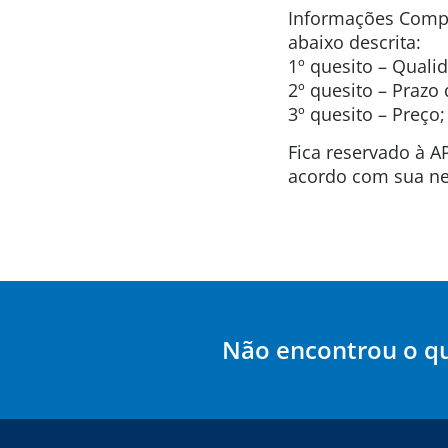
Informações Compl
abaixo descrita:
1º quesito – Quali
2º quesito – Prazo
3º quesito – Preço;
Fica reservado à A
acordo com sua ne
Não encontrou o q